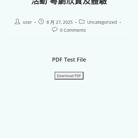
活動 粵劇欣賞及體驗
user
8 月 27, 2025
Uncategorized
0 Comments
PDF Test File
Download PDF